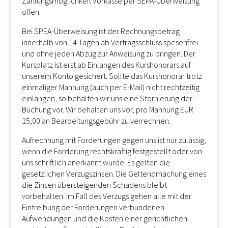
Zahlungsmöglichkeit Vorkasse per SEPA-Überweisung
offen.
Bei SPEA-Überweisung ist der Rechnungsbetrag
innerhalb von 14 Tagen ab Vertragsschluss spesenfrei
und ohne jeden Abzug zur Anweisung zu bringen. Der
Kursplatz ist erst ab Einlangen des Kurshonorars auf
unserem Konto gesichert. Sollte das Kurshonorar trotz
einmaliger Mahnung (auch per E-Mail) nicht rechtzeitig
einlangen, so behalten wir uns eine Stornierung der
Buchung vor. Wir behalten uns vor, pro Mahnung EUR
15,00 an Bearbeitungsgebühr zu verrechnen.
Aufrechnung mit Forderungen gegen uns ist nur zulässig,
wenn die Forderung rechtskräftig festgestellt oder von
uns schriftlich anerkannt wurde. Es gelten die
gesetzlichen Verzugszinsen. Die Geltendmachung eines
die Zinsen übersteigenden Schadens bleibt
vorbehalten. Im Fall des Verzugs gehen alle mit der
Eintreibung der Forderungen verbundenen
Aufwendungen und die Kosten einer gerichtlichen