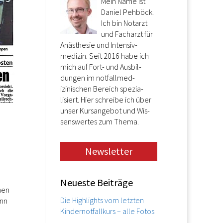
Mein Name ist
Da­niel Peh­böck.
Ich bin Not­arzt
und Fach­arzt für
An­ästh­esie und In­tensiv­
medizin. Seit 2016 habe ich
mich auf Fort- und Aus­bil­
dungen im not­fall­med­
izinischen Be­reich spe­zia­
lisiert. Hier schrei­be ich über
un­ser Kurs­an­ge­bot und Wis­
sens­wer­tes zum Thema.
Newsletter
Neueste Beiträge
nen
Die Highlights vom letzten
ann
Kindernotfallkurs – alle Fotos