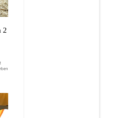
n 2
t
erben